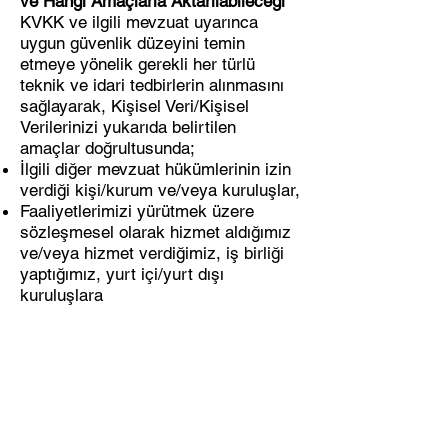
ve Hangi Amaçlarla Aktarılabileceği
KVKK ve ilgili mevzuat uyarınca
uygun güvenlik düzeyini temin
etmeye yönelik gerekli her türlü
teknik ve idari tedbirlerin alınmasını
sağlayarak, Kişisel Veri/Kişisel
Verilerinizi yukarıda belirtilen
amaçlar doğrultusunda;
İlgili diğer mevzuat hükümlerinin izin
verdiği kişi/kurum ve/veya kuruluşlar,
Faaliyetlerimizi yürütmek üzere
sözleşmesel olarak hizmet aldığımız
ve/veya hizmet verdiğimiz, iş birliği
yaptığımız, yurt içi/yurt dışı
kuruluşlara
Veri güvenliği kapsamında, sistem ve
uygulamalar için gerekli tüm teknik
ve idari tedbirlerin alınması
KVKK Kanunu’nun 8. maddesine göre
KVKK‘nin 5. maddesinin ikinci
fıkrasında, yer alan şartlardan birinin
varlığı halinde ve 8. maddesinde