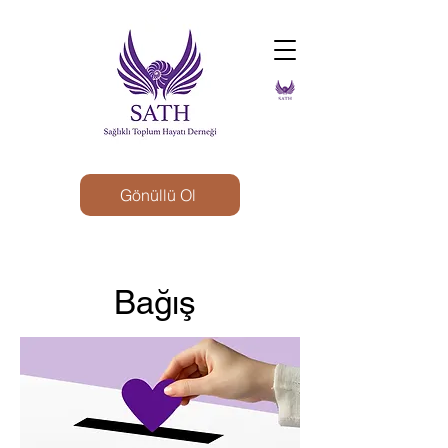
Gönüllü Ol
Bağış