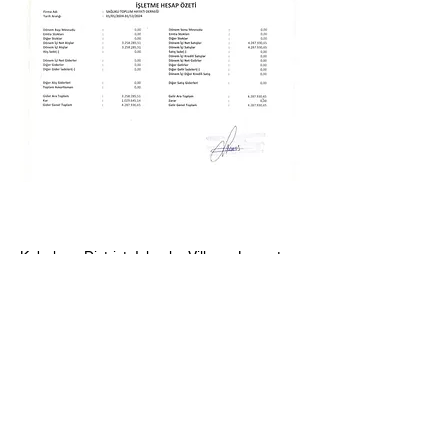
Kabakum District, Islamlar Village, Lavanta
Street, No:17
Dikili / Izmir
+90 549 841 52 53
bilgi@sathdernegi.org
Privacy Policy