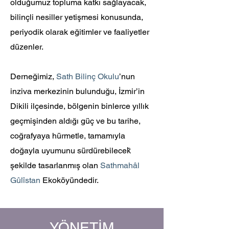
olduğumuz topluma katkı sağlayacak,
bilinçli nesiller yetişmesi konusunda,
periyodik olarak eğitimler ve faaliyetler
düzenler.
Derneğimiz,
Sath Bilinç Okulu
’nun
inziva merkezinin bulunduğu, İzmir’in
Dikili ilçesinde, bölgenin binlerce yıllık
geçmişinden aldığı güç ve bu tarihe,
coğrafyaya hürmetle, tamamıyla
doğayla uyumunu sürdürebilecek̆
şekilde tasarlanmış olan
Sathmahâl
Gûlîstan
Ekoköyündedir.
YÖNETİM