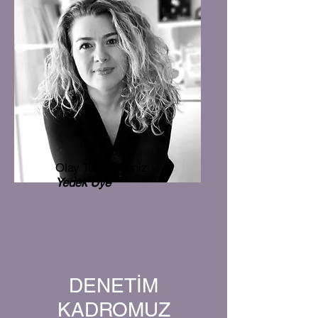
Olay Tuğba Deniz
Yedek Üye
DENETİM
KADROMUZ