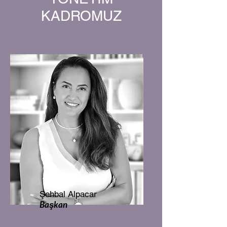
KADROMUZ
Şehbal Alpacar
Başkan