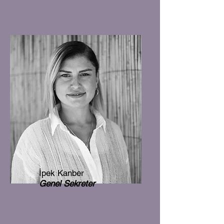
İpek Kanber
Genel Sekreter