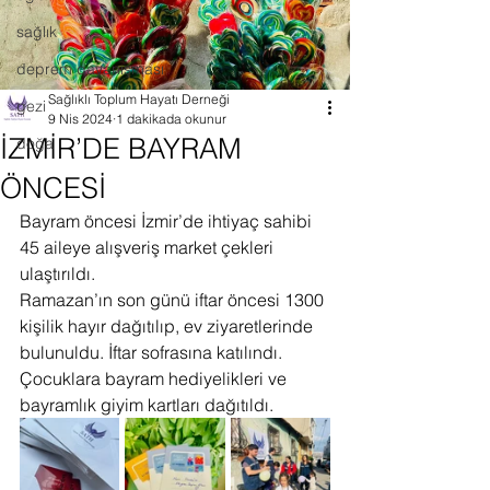
sağlık
deprem dayanışması
Sağlıklı Toplum Hayatı Derneği
gezi
9 Nis 2024
1 dakikada okunur
İZMİR’DE BAYRAM
doğa
ÖNCESİ
Bayram öncesi İzmir’de ihtiyaç sahibi 
45 aileye alışveriş market çekleri 
ulaştırıldı. 
Ramazan’ın son günü iftar öncesi 1300 
kişilik hayır dağıtılıp, ev ziyaretlerinde 
bulunuldu. İftar sofrasına katılındı.
Çocuklara bayram hediyelikleri ve 
bayramlık giyim kartları dağıtıldı.