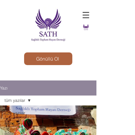
Gönüllü Ol
Yazı
tüm yazılar
tüm yazılar
bilinç
eğitim