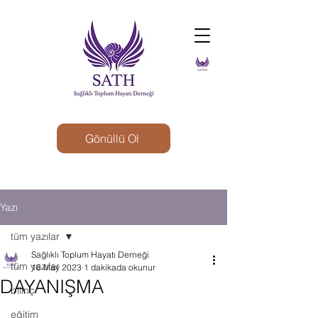
Gönüllü Ol
Yazı
tüm yazılar
Sağlıklı Toplum Hayatı Derneği
tüm yazılar
16 May 2023
1 dakikada okunur
DAYANIŞMA
bilinç
eğitim