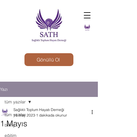
Gönüllü Ol
Yazı
tüm yazılar
Sağlıklı Toplum Hayatı Derneği
tüm yazılar
16 May 2023
1 dakikada okunur
1 Mayıs
bilinç
eğitim