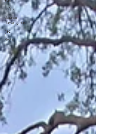
sağlık
deprem
dayanışması
gezi
doğa