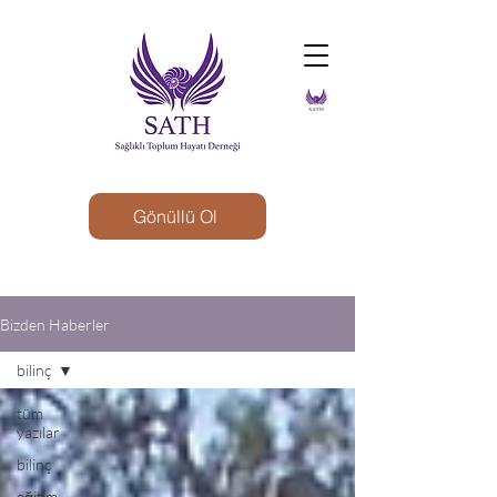
Gönüllü Ol
Bizden Haberler
bilinç
tüm
yazılar
bilinç
eğitim